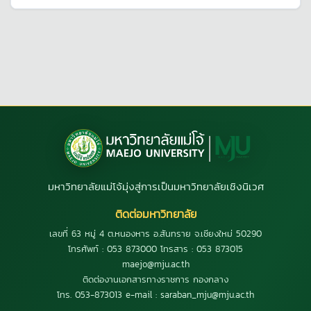
มหาวิทยาลัยแม่โจ้มุ่งสู่การเป็นมหาวิทยาลัยเชิงนิเวศ
ติดต่อมหาวิทยาลัย
เลขที่ 63 หมู่ 4 ต.หนองหาร อ.สันทราย จ.เชียงใหม่ 50290
โทรศัพท์ : 053 873000 โทรสาร : 053 873015
maejo@mju.ac.th
ติดต่องานเอกสารทางราชการ กองกลาง
โทร. 053-873013 e-mail : saraban_mju@mju.ac.th