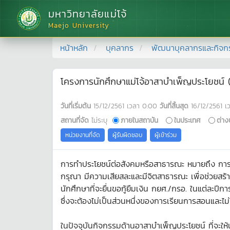
มหาวิทยาลัยแม่โจ้
Maejo University
หน้าหลัก
บุคลากร
พัฒนาบุคลากรและกิจก
โครงการนักศึกษาแม่โจ้อาสาบำเพ็ญประโยชน์ (ค
วันที่เริ่มต้น
15/12/2561
เวลา
0:00
วันที่สิ้นสุด
16/12/2561
เ
สถานที่จัด
ไม่ระบุ
ภายในสถาบัน
ในประเทศ
ต่าง
หน่วยงานที่จัด
ผู้รับผิดชอบ
ผู้เข้าร่วม
การทำประโยชน์ต่อสังคมหรือสาธารณะ หมายถึง การบ
กรุณา มีความเสียสละและมีจิตสาธารณะ เพื่อช่วยสร้า
นักศึกษาที่จะยื่นขอกู้ยืมเงิน กยศ./กรอ. ในแต่ละปีก
ซึ่งจะต้องไม่เป็นส่วนหนึ่งของการเรียนการสอนและไ
ในปัจจุบันกิจกรรมด้านอาสาบำเพ็ญประโยชน์ ที่จะให้นั