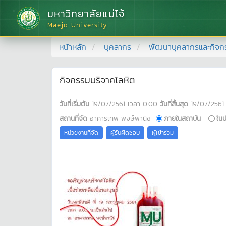
มหาวิทยาลัยแม่โจ้
Maejo University
หน้าหลัก
บุคลากร
พัฒนาบุคลากรและกิจก
กิจกรรมบริจาคโลหิต
วันที่เริ่มต้น
19/07/2561
เวลา
0:00
วันที่สิ้นสุด
19/07/2561
สถานที่จัด
อาคารเทพ พงษ์พานิช
ภายในสถาบัน
ใน
หน่วยงานที่จัด
ผู้รับผิดชอบ
ผู้เข้าร่วม