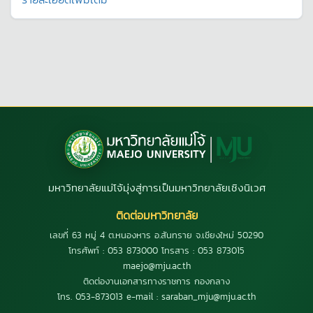
มหาวิทยาลัยแม่โจ้มุ่งสู่การเป็นมหาวิทยาลัยเชิงนิเวศ
ติดต่อมหาวิทยาลัย
เลขที่ 63 หมู่ 4 ต.หนองหาร อ.สันทราย จ.เชียงใหม่ 50290
โทรศัพท์ : 053 873000 โทรสาร : 053 873015
maejo@mju.ac.th
ติดต่องานเอกสารทางราชการ กองกลาง
โทร. 053-873013 e-mail : saraban_mju@mju.ac.th