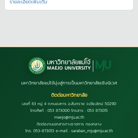
รายละเอียดเพิ่มเติม
มหาวิทยาลัยแม่โจ้มุ่งสู่การเป็นมหาวิทยาลัยเชิงนิเวศ
ติดต่อมหาวิทยาลัย
เลขที่ 63 หมู่ 4 ต.หนองหาร อ.สันทราย จ.เชียงใหม่ 50290
โทรศัพท์ : 053 873000 โทรสาร : 053 873015
maejo@mju.ac.th
ติดต่องานเอกสารทางราชการ กองกลาง
โทร. 053-873013 e-mail : saraban_mju@mju.ac.th