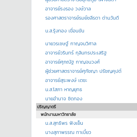
อาจารย์รงรอง วงษ์วาล
รองศาสตราจารย์รมย์ชลีรดา ด่านวันดี
น.ส.รุ้งทอง เขื่อนขัน
นายวรเชษฐ์ กาญจนวิศาล
อาจารย์วรินทร์ กุลินทรประเสริฐ
อาจารย์ศุภณัฐ กาญจนวงศ์
ผู้ช่วยศาสตราจารย์ศุภัชญา ปรัชญคุปต์
อาจารย์สุระพงษ์ เตชะ
น.ส.โสภา หาญยุทธ
นายอำนาจ ชิดทอง
ปริญญาตรี
พนักงานมหาวิทยาลัย
น.ส.สุทธิพร ฟังเย็น
นางสุภาพรรณ ทาเบี้ยว