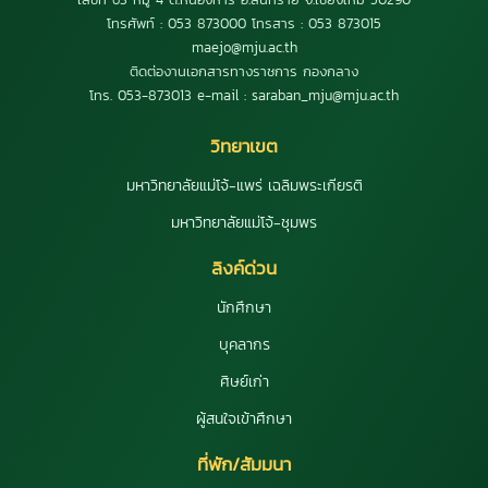
โทรศัพท์ : 053 873000 โทรสาร : 053 873015
maejo@mju.ac.th
ติดต่องานเอกสารทางราชการ กองกลาง
โทร. 053-873013 e-mail : saraban_mju@mju.ac.th
วิทยาเขต
มหาวิทยาลัยแม่โจ้-แพร่ เฉลิมพระเกียรติ
มหาวิทยาลัยแม่โจ้-ชุมพร
ลิงค์ด่วน
นักศึกษา
บุคลากร
ศิษย์เก่า
ผู้สนใจเข้าศึกษา
ที่พัก/สัมมนา