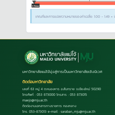
0 คะแนน
เกณฑ์และการแปลความหมายของค่าเฉลี่ย: 1.00 - 1.49 = น้
มหาวิทยาลัยแม่โจ้มุ่งสู่การเป็นมหาวิทยาลัยเชิงนิเวศ
ติดต่อมหาวิทยาลัย
เลขที่ 63 หมู่ 4 ต.หนองหาร อ.สันทราย จ.เชียงใหม่ 50290
โทรศัพท์ : 053 873000 โทรสาร : 053 873015
maejo@mju.ac.th
ติดต่องานเอกสารทางราชการ กองกลาง
โทร. 053-873013 e-mail : saraban_mju@mju.ac.th