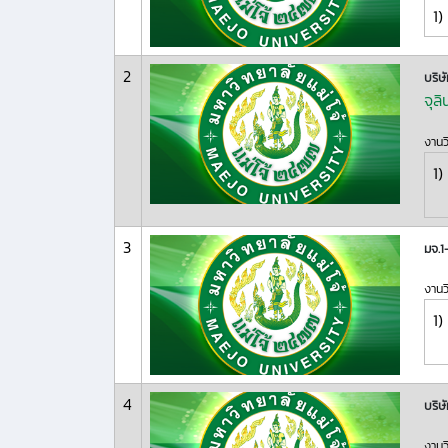
1)
2
บริษ
จุลิ
งานว
1)
3
มจ.1
งานว
1)
4
บริษ
งานว