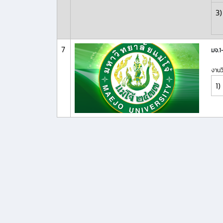
3)
7
มจ.
งานว
1)