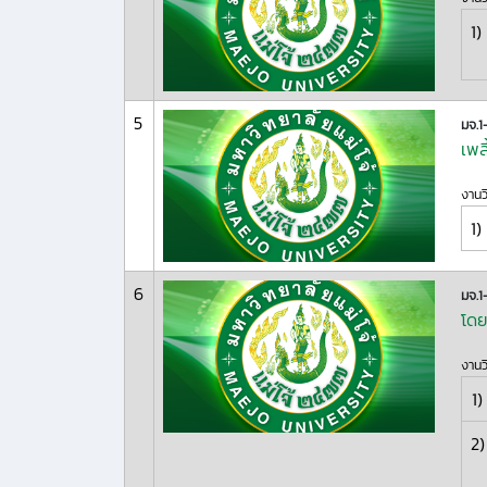
1)
5
มจ.
เพล
งานว
1)
6
มจ.1
โดย
งานว
1)
2)