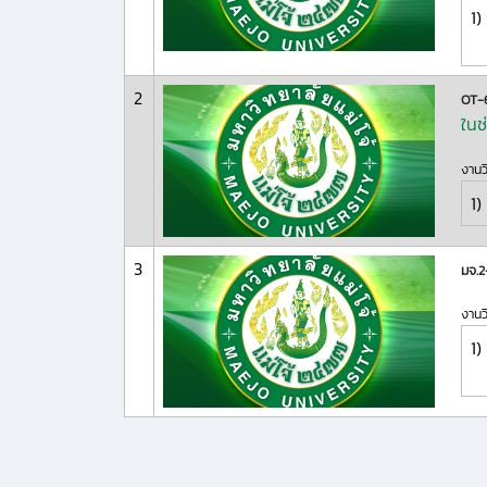
1)
2
OT-
ในช
งานว
1)
3
มจ.
งานว
1)