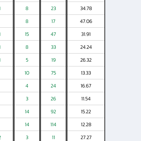
1
8
23
34.78
8
17
47.06
1
15
47
31.91
1
8
33
24.24
1
5
19
26.32
10
75
13.33
4
24
16.67
3
26
11.54
14
92
15.22
14
114
12.28
2
3
11
27.27