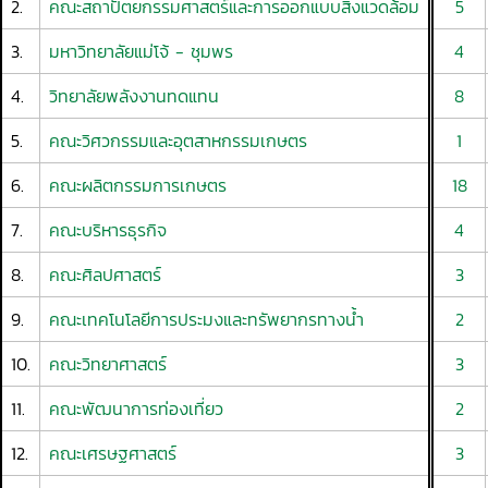
2.
คณะสถาปัตยกรรมศาสตร์และการออกแบบสิ่งแวดล้อม
5
3.
มหาวิทยาลัยแม่โจ้ - ชุมพร
4
4.
วิทยาลัยพลังงานทดแทน
8
5.
คณะวิศวกรรมและอุตสาหกรรมเกษตร
1
6.
คณะผลิตกรรมการเกษตร
18
7.
คณะบริหารธุรกิจ
4
8.
คณะศิลปศาสตร์
3
9.
คณะเทคโนโลยีการประมงและทรัพยากรทางน้ำ
2
10.
คณะวิทยาศาสตร์
3
11.
คณะพัฒนาการท่องเที่ยว
2
12.
คณะเศรษฐศาสตร์
3