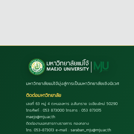
มหาวิทยาลัยแม่โจ้มุ่งสู่การเป็นมหาวิทยาลัยเชิงนิเวศ
ติดต่อมหาวิทยาลัย
เลขที่ 63 หมู่ 4 ต.หนองหาร อ.สันทราย จ.เชียงใหม่ 50290
โทรศัพท์ : 053 873000 โทรสาร : 053 873015
maejo@mju.ac.th
ติดต่องานเอกสารทางราชการ กองกลาง
โทร. 053-873013 e-mail : saraban_mju@mju.ac.th