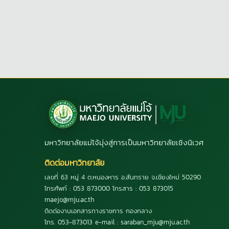
มหาวิทยาลัยแม่โจ้มุ่งสู่การเป็นมหาวิทยาลัยเชิงนิเวศ
ติดต่อมหาวิทยาลัย
เลขที่ 63 หมู่ 4 ต.หนองหาร อ.สันทราย จ.เชียงใหม่ 50290
โทรศัพท์ : 053 873000 โทรสาร : 053 873015
maejo@mju.ac.th
ติดต่องานเอกสารทางราชการ กองกลาง
โทร. 053-873013 e-mail : saraban_mju@mju.ac.th