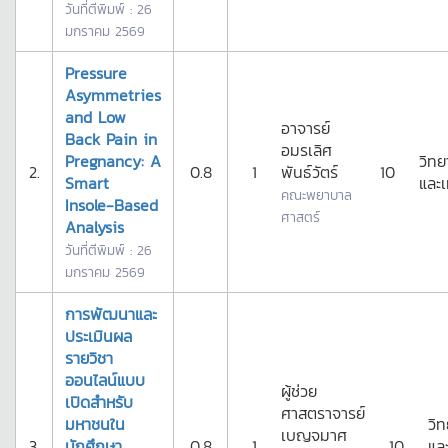
วันที่ตีพิมพ์ : 26
มกราคม 2569
Pressure
Asymmetries
and Low
อาจารย์
Back Pain in
อมรเลิศ
Pregnancy: A
วิทย
2.
0.8
1
พันธ์วัตร์
10
Smart
และเ
คณะพยาบาล
Insole-Based
ศาสตร์
Analysis
วันที่ตีพิมพ์ : 26
มกราคม 2569
การพัฒนาและ
ประเมินผล
รายวิชา
ออนไลน์แบบ
ผู้ช่วย
เปิดสําหรับ
ศาสตราจารย์
มหาชนใน
วิ
เบญจมาศ
3.
นักศึกษา
0.8
1
10
แล