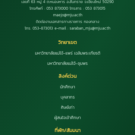
เลขที่ 63 หมู่ 4 ต.หนองหาร อ.สันทราย จ.เชียงใหม่ 50290
โทรศัพท์ : 053 873000 โทรสาร : 053 873015
maejo@mju.ac.th
ติดต่องานเอกสารทางราชการ กองกลาง
โทร. 053-873013 e-mail : saraban_mju@mju.ac.th
วิทยาเขต
มหาวิทยาลัยแม่โจ้-แพร่ เฉลิมพระเกียรติ
มหาวิทยาลัยแม่โจ้-ชุมพร
ลิงค์ด่วน
นักศึกษา
บุคลากร
ศิษย์เก่า
ผู้สนใจเข้าศึกษา
ที่พัก/สัมมนา