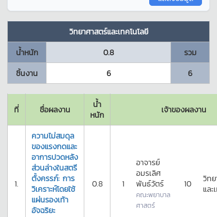
วิทยาศาสตร์และเทคโนโลยี
น้ำหนัก
0.8
รวม
ชิ้นงาน
6
6
น้ำ
ที่
ชื่อผลงาน
เจ้าของผลงาน
หนัก
ความไม่สมดุล
ของแรงกดและ
อาการปวดหลัง
อาจารย์
ส่วนล่างในสตรี
อมรเลิศ
ตั้งครรภ์: การ
วิทย
1.
0.8
1
พันธ์วัตร์
10
วิเคราะห์โดยใช้
และเ
คณะพยาบาล
แผ่นรองเท้า
ศาสตร์
อัจฉริยะ