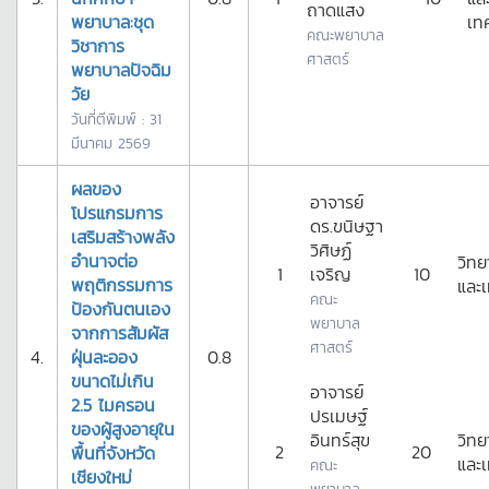
ถาดแสง
พยาบาล:ชุด
เท
คณะพยาบาล
วิชาการ
ศาสตร์
พยาบาลปัจฉิม
วัย
วันที่ตีพิมพ์ : 31
มีนาคม 2569
ผลของ
อาจารย์
โปรแกรมการ
ดร.ขนิษฐา
เสริมสร้างพลัง
วิศิษฏ์
อำนาจต่อ
วิทย
1
เจริญ
10
พฤติกรรมการ
และเ
คณะ
ป้องกันตนเอง
พยาบาล
จากการสัมผัส
ศาสตร์
4.
ฝุ่นละออง
0.8
ขนาดไม่เกิน
อาจารย์
2.5 ไมครอน
ปรเมษฐ์
ของผู้สูงอายุใน
อินทร์สุข
วิทย
2
20
พื้นที่จังหวัด
และเ
คณะ
เชียงใหม่