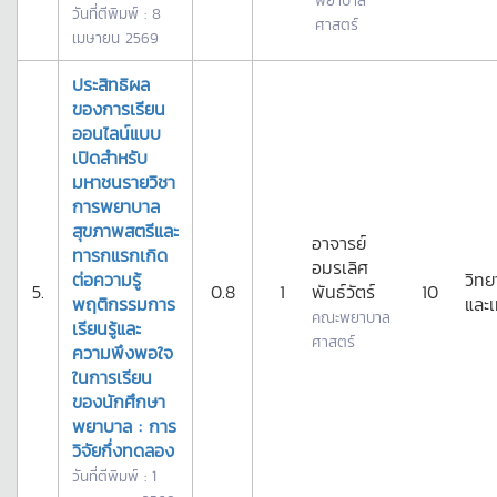
พยาบาล
วันที่ตีพิมพ์ : 8
ศาสตร์
เมษายน 2569
ประสิทธิผล
ของการเรียน
ออนไลน์แบบ
เปิดสําหรับ
มหาชนรายวิชา
การพยาบาล
สุขภาพสตรีและ
อาจารย์
ทารกแรกเกิด
อมรเลิศ
ต่อความรู้
วิทย
5.
0.8
1
พันธ์วัตร์
10
พฤติกรรมการ
และเ
คณะพยาบาล
เรียนรู้และ
ศาสตร์
ความพึงพอใจ
ในการเรียน
ของนักศึกษา
พยาบาล : การ
วิจัยกึ่งทดลอง
วันที่ตีพิมพ์ : 1