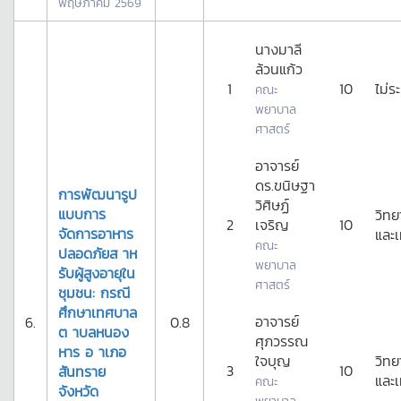
พฤษภาคม 2569
นางมาลี
ล้วนแก้ว
1
10
ไม่ระ
คณะ
พยาบาล
ศาสตร์
อาจารย์
ดร.ขนิษฐา
การพัฒนารูป
วิศิษฏ์
แบบการ
วิทย
2
เจริญ
10
จัดการอาหาร
และเ
คณะ
ปลอดภัยส าห
พยาบาล
รับผู้สูงอายุใน
ศาสตร์
ชุมชน: กรณี
ศึกษาเทศบาล
อาจารย์
6.
0.8
ต าบลหนอง
ศุภวรรณ
หาร อ าเภอ
ใจบุญ
วิทย
3
10
สันทราย
และเ
คณะ
จังหวัด