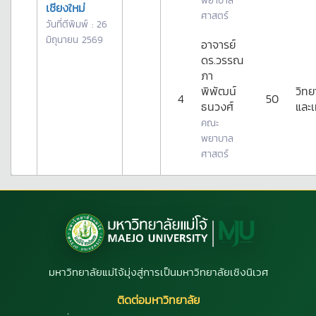
พยาบาล
เชียงใหม่
ศาสตร์
วันที่ตีพิมพ์ : 26
มิถุนายน 2569
อาจารย์
ดร.วรรณ
ภา
พิพัฒน์
วิทย
4
50
ธนวงศ์
และเ
คณะ
พยาบาล
ศาสตร์
มหาวิทยาลัยแม่โจ้มุ่งสู่การเป็นมหาวิทยาลัยเชิงนิเวศ
ติดต่อมหาวิทยาลัย