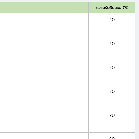
ความรับผิดชอบ (%)
20
20
20
20
20