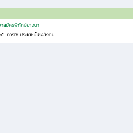
าสมัครพิทักษ์ยางนา
การใช้เประโยชน์เชิงสังคม
ชน์ :