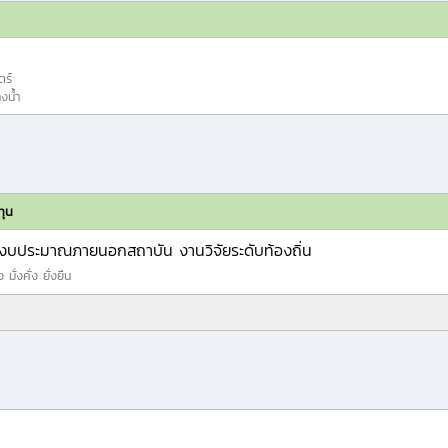
ร์
งน้ำ
ทุน
งบประมาณภายนอกสถาบัน งานวิจัยระดับท้องถิ่น
มั่งคั่ง ยั่งยืน