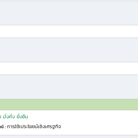
มั่งคั่ง ยั่งยืน
การใช้เประโยชน์เชิงเศรฐกิจ
ชน์ :