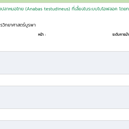
งปลาหมอไทย (Anabas testudineus) ที่เลี้ยงในระบบไบโอฟลอค โดยกา
ารวิทยาศาสตร์บูรพา
หน้า :
ระดับการน