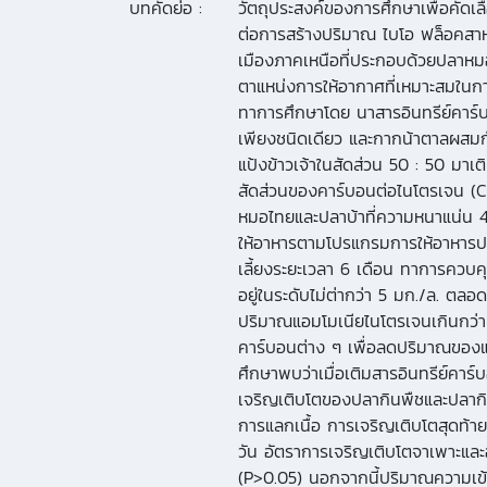
บทคัดย่อ :
วัตถุประสงค์ของการศึกษาเพื่อคัดเล
ต่อการสร้างปริมาณ ไบโอ ฟล็อคสาห
เมืองภาคเหนือที่ประกอบด้วยปลาหม
ตาแหน่งการให้อากาศที่เหมาะสมในก
ทาการศึกษาโดย นาสารอินทรีย์คาร์
เพียงชนิดเดียว และกากน้าตาลผสม
แป้งข้าวเจ้าในสัดส่วน 50 : 50 มาเติ
สัดส่วนของคาร์บอนต่อไนโตรเจน (C:
หมอไทยและปลาบ้าที่ความหนาแน่น 4
ให้อาหารตามโปรแกรมการให้อาหาร
เลี้ยงระยะเวลา 6 เดือน ทาการควบค
อยู่ในระดับไม่ต่ากว่า 5 มก./ล. ตล
ปริมาณแอมโมเนียไนโตรเจนเกินกว่า 1
คาร์บอนต่าง ๆ เพื่อลดปริมาณของ
ศึกษาพบว่าเมื่อเติมสารอินทรีย์คาร์
เจริญเติบโตของปลากินพืชและปลากิน
การแลกเนื้อ การเจริญเติบโตสุดท้าย
วัน อัตราการเจริญเติบโตจาเพาะแล
(P>0.05) นอกจากนี้ปริมาณความเข้