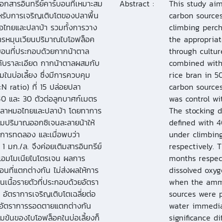
ือกสารอินทรีย์คาร์บอนที่เหมาะสม
Abstract :
This study ai
รับการเจริญเติบโตของปลาพื้น
carbon sources
อไทยและปลาบ้า รวมทั้งการวาง
climbing perc
ารหมุนเวียนปริมาณไบโอฟล็อค
the appropriat
บอนที่ประกอบด้วยกากน้าตาล
through cultur
กับราละเอียด กากน้าตาลผสมกับ
combined with
มในบ่อเลี้ยง ซึ่งมีการควบคุม
rice bran in 5
N ratio) ที่ 15 ปล่อยปลา
carbon sources
0 และ 30 ตัวต่อลูกบาศก์เมตร
was control wi
ปลาหมอไทยและปลาบ้า โดยทาการ
The stocking 
ุมปริมาณออกซิเจนละลายน้าให้
defined with 4
อดการทดลอง และเมื่อพบว่า
under climbin
 มก./ล. จึงค่อยเติมสารอินทรีย์
respectively.
แอมโมเนียไนโตรเจน ผลการ
months respect
บอนที่แตกต่างกัน ไม่ส่งผลให้การ
dissolved oxy
เนื้อรายตัวที่ประกอบด้วยอัตรา
when the ammo
 อัตราการเจริญเติบโตเฉลี่ยต่อ
sources were 
ะอัตราการรอดตายแตกต่างกัน
water immedia
มข้นของไบโอฟล็อคในบ่อเลี้ยงก็
significance d