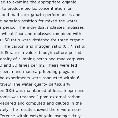
med to examine the appropriate organic
 to produce biofloc concentration for
h and mad carp, growth performances and
e aeration position for mixed the water
e period. The individual molasses, molasses
 wheat flour and molasses combined with
0 : 50 ratio were designed for three organic
. The carbon and nitrogen ratio (C : N ratio)
th 15 ratio in value through culture period.
density of climbing perch and mad carp was
0 and 30 fishes per m2. Theirs were fed
g perch and mad carp feeding program
 The experiments were conducted within 6
ively. The water quality particularly
gen (DO) was maintained at least 5 ppm and
nia was reached 1 ppm external carbon
prepared and computed and diluted in the
tely. The results showed there were non-
ifference within weight gain, average daily