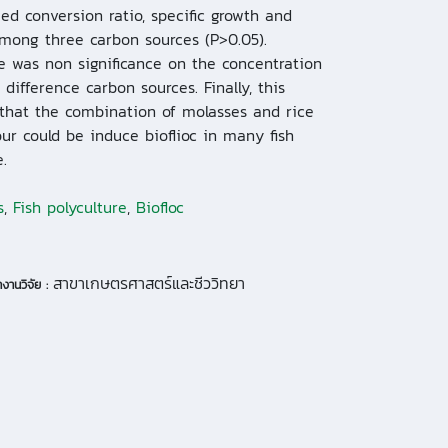
eed conversion ratio, specific growth and
among three carbon sources (P>0.05).
e was non significance on the concentration
 difference carbon sources. Finally, this
that the combination of molasses and rice
our could be induce bioflioc in many fish
.
s
,
Fish polyculture
,
Biofloc
สาขาเกษตรศาสตร์และชีววิทยา
งานวิจัย :