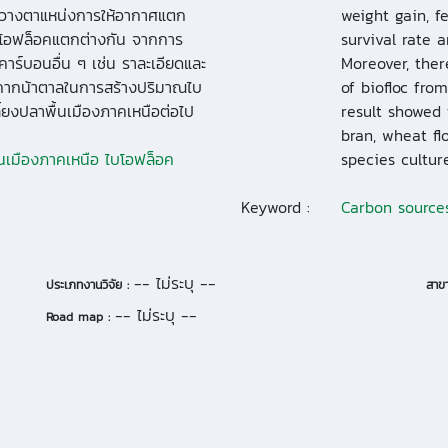
ารวางตาแหน่งการให้อากาศแตก
weight gain, f
ณไบโอฟล็อคแตกต่างกัน จากการ
survival rate 
ย์คาร์บอนอื่น ๆ เช่น ราละเอียดและ
Moreover, ther
ับกากน้าตาลในการสร้างปริมาณไบ
of biofloc from
้ยงปลาพื้นเมืองภาคเหนือต่อไป
result showed 
bran, wheat fl
ื้นเมืองภาคเหนือ ไบโอฟล็อค
species culture
Keyword :
Carbon source
-- ไม่ระบุ --
ประเภทงานวิจัย :
สาขา
-- ไม่ระบุ --
Road map :