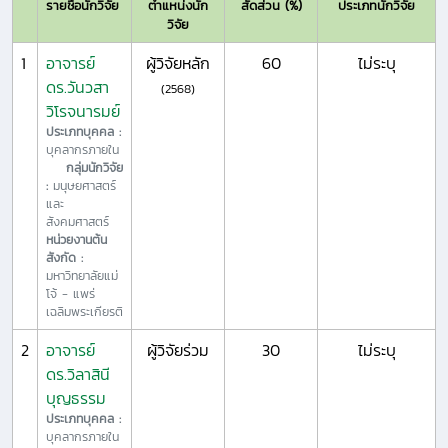
รายชื่อนักวิจัย
ตำแหน่งนัก
สัดส่วน (%)
ประเภทนักวิจัย
วิจัย
1
อาจารย์
ผู้วิจัยหลัก
60
ไม่ระบุ
ดร.วันวสา
(2568)
วิโรจนารมย์
ประเภทบุคคล :
บุคลากรภายใน
กลุ่มนักวิจัย
:
มนุษยศาสตร์
และ
สังคมศาสตร์
หน่วยงานต้น
สังกัด :
มหาวิทยาลัยแม่
โจ้ - แพร่
เฉลิมพระเกียรติ
2
อาจารย์
ผู้วิจัยร่วม
30
ไม่ระบุ
ดร.วิลาสินี
บุญธรรม
ประเภทบุคคล :
บุคลากรภายใน