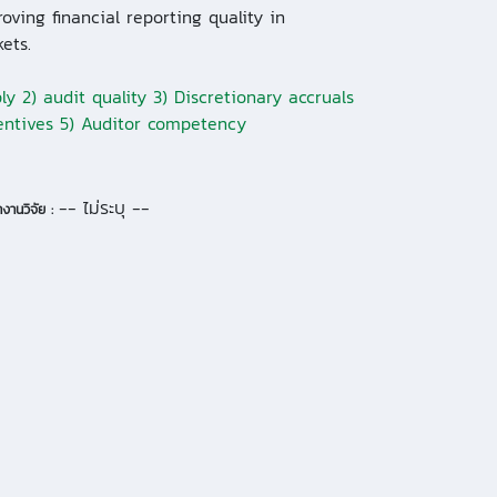
oving financial reporting quality in
ets.
ly 2) audit quality 3) Discretionary accruals
entives 5) Auditor competency
-- ไม่ระบุ --
งานวิจัย :