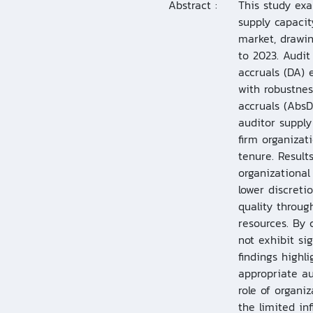
Abstract :
This study exa
supply capacit
market, drawin
to 2023. Audit
accruals (DA) 
with robustnes
accruals (AbsD
auditor supply 
firm organizat
tenure. Result
organizational
lower discreti
quality throug
resources. By 
not exhibit sig
findings highl
appropriate a
role of organi
the limited in