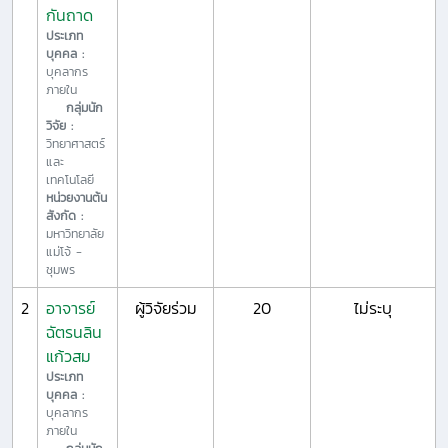
กันถาด
ประเภท
บุคคล :
บุคลากร
ภายใน
กลุ่มนัก
วิจัย :
วิทยาศาสตร์
และ
เทคโนโลยี
หน่วยงานต้น
สังกัด :
มหาวิทยาลัย
แม่โจ้ -
ชุมพร
2
อาจารย์
ผู้วิจัยร่วม
20
ไม่ระบุ
ฉัตรนลิน
แก้วสม
ประเภท
บุคคล :
บุคลากร
ภายใน