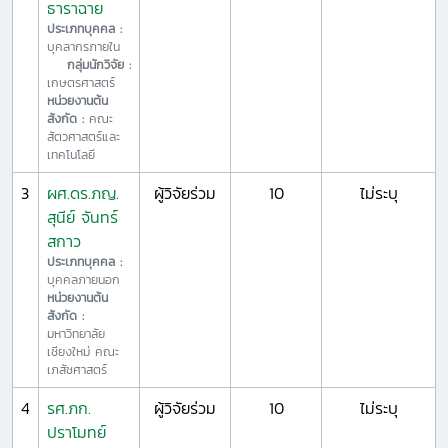
ธาราฉาย
ประเภทบุคคล :
บุคลากรภายใน
กลุ่มนักวิจัย :
เกษตรศาสตร์
หน่วยงานต้น
สังกัด :
คณะ
สัตวศาสตร์และ
เทคโนโลยี
3
ผศ.ดร.ภญ.
ผู้วิจัยร่วม
10
ไม่ระบุ
สุนีย์ จันทร์
สกาว
ประเภทบุคคล :
บุคคลภายนอก
หน่วยงานต้น
สังกัด :
มหาวิทยาลัย
เชียงใหม่ คณะ
เภสัชศาสตร์
4
รศ.ภก.
ผู้วิจัยร่วม
10
ไม่ระบุ
ปราโมทย์