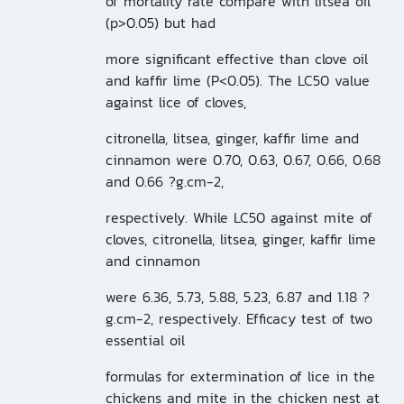
of mortality rate compare with litsea oil
(p>0.05) but had
more significant effective than clove oil
and kaffir lime (P<0.05). The LC50 value
against lice of cloves,
citronella, litsea, ginger, kaffir lime and
cinnamon were 0.70, 0.63, 0.67, 0.66, 0.68
and 0.66 ?g.cm-2,
respectively. While LC50 against mite of
cloves, citronella, litsea, ginger, kaffir lime
and cinnamon
were 6.36, 5.73, 5.88, 5.23, 6.87 and 1.18 ?
g.cm-2, respectively. Efficacy test of two
essential oil
formulas for extermination of lice in the
chickens and mite in the chicken nest at