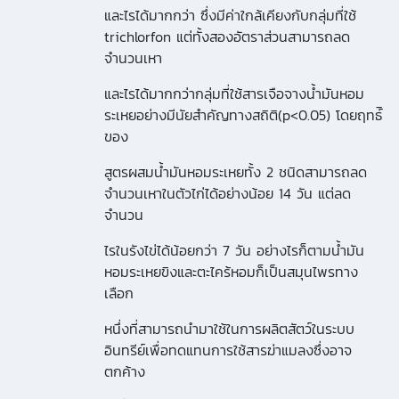
และไรได้มากกว่า ซึ่งมีค่าใกล้เคียงกับกลุ่มที่ใช้
trichlorfon แต่ทั้งสองอัตราส่วนสามารถลด
จำนวนเหา
และไรได้มากกว่ากลุ่มที่ใช้สารเจือจางน้ำมันหอม
ระเหยอย่างมีนัยสำคัญทางสถิติ(p<0.05) โดยฤทธ์ิ
ของ
สูตรผสมน้ำมันหอมระเหยทั้ง 2 ชนิดสามารถลด
จำนวนเหาในตัวไก่ได้อย่างน้อย 14 วัน แต่ลด
จำนวน
ไรในรังไข่ได้น้อยกว่า 7 วัน อย่างไรก็ตามน้ำมัน
หอมระเหยขิงและตะไคร้หอมก็เป็นสมุนไพรทาง
เลือก
หนึ่งที่สามารถนำมาใช้ในการผลิตสัตว์ในระบบ
อินทรีย์เพื่อทดแทนการใช้สารฆ่าแมลงซึ่งอาจ
ตกค้าง