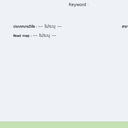
Keyword :
-- ไม่ระบุ --
ประเภทงานวิจัย :
สาขา
-- ไม่ระบุ --
Road map :