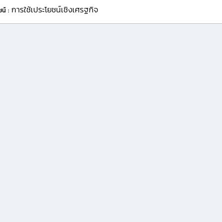
การใช้เประโยชน์เชิงเศรฐกิจ
ชน์ :
ติดต่อ
จิทัล สำนักงานมหาวิทยาลัย
เลขที่ 63 หมู่ 4 ตำบลหนองหาร อำเภอสันทราย จังหวัดเชียงใหม่ 50290