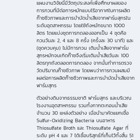
แผนงานวิจัยนี้มีวัตถุประสงค์เพื่อศึกษาผลของ
การกวนที่มีต่อการหมักแบบไร้อากาศในการผลิต
ก๊าซชีวภาพและการบำบัดน้ำเสียจากฟาร์มสุกรใน
ระดับอุตสาหกรรม โดยใช้ถังหมักขนาด 1000
ลิตร โดยแบ่งชุดการทดลองออกเป็น 4 ชุดคือ
กวนวันละ 2, 4 และ 8 ครั้ง (ครั้งละ 30 นาที) และ
(ชุดควบคุม) ไม่มีการกวน เติมน้ำเสียจากฟาร์ม
สุกรหมักจนเกิดก๊าซจึงเริ่มเติมน้ำเสียวันละ 100
ลิตรทุกถังตลอดการทดลอง จากนั้นทำการตรวจ
วัดปริมาณก๊าซชีวภาพ โดยพบว่าการกวนผสมมี
ผลต่อการผลิตก๊าซชีวภาพและการบำบัดน้ำเสียจาก
ฟาร์มสุกร
ตัวอย่างดินจากธรรมชาติ ฟาร์มสุกร และบริเวณ
โรงงานอุตสาหกรรม รวมทั้งกากตะกอนน้ำเสีย
จำนวน 30 แหล่งตัวอย่าง เมื่อนำมาคัดแยกเชื้อ
Sulfur-Oxidizing Bacteria บนอาหาร
Thiosulfate Broth และ Thiosulfate Agar ที่
ระดับ pH 4 และ 7 ได้เชื้อบริสุทธ์ที่เก็บไว้ทั้งสิ้น 51