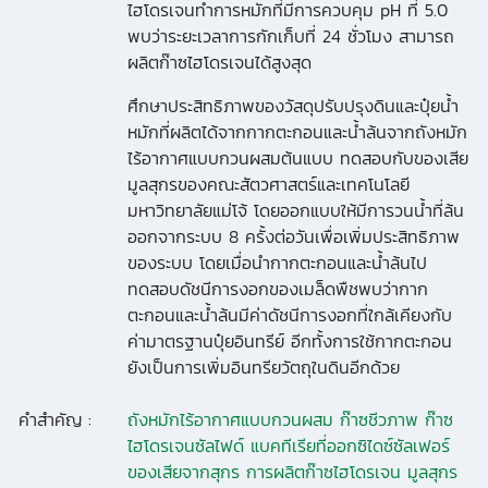
ไฮโดรเจนทำการหมักที่มีการควบคุม pH ที่ 5.0
พบว่าระยะเวลาการกักเก็บที่ 24 ชั่วโมง สามารถ
ผลิตก๊าซไฮโดรเจนได้สูงสุด
ศึกษาประสิทธิภาพของวัสดุปรับปรุงดินและปุ๋ยน้ำ
หมักที่ผลิตได้จากกากตะกอนและน้ำล้นจากถังหมัก
ไร้อากาศแบบกวนผสมต้นแบบ ทดสอบกับของเสีย
มูลสุกรของคณะสัตวศาสตร์และเทคโนโลยี
มหาวิทยาลัยแม่โจ้ โดยออกแบบให้มีการวนน้ำที่ล้น
ออกจากระบบ 8 ครั้งต่อวันเพื่อเพิ่มประสิทธิภาพ
ของระบบ โดยเมื่อนำกากตะกอนและน้ำล้นไป
ทดสอบดัชนีการงอกของเมล็ดพืชพบว่ากาก
ตะกอนและน้ำล้นมีค่าดัชนีการงอกที่ใกล้เคียงกับ
ค่ามาตรฐานปุ๋ยอินทรีย์ อีกทั้งการใช้กากตะกอน
ยังเป็นการเพิ่มอินทรียวัตถุในดินอีกด้วย
คำสำคัญ :
ถังหมักไร้อากาศแบบกวนผสม ก๊าซชีวภาพ ก๊าซ
ไฮโดรเจนซัลไฟด์ แบคทีเรียที่ออกซิไดซ์ซัลเฟอร์
ของเสียจากสุกร การผลิตก๊าซไฮโดรเจน มูลสุกร