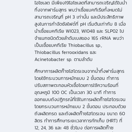
ไอโซเลต มีเพียง19ไอโซเลตที่สามารถเจริญได้ในน้ำ
ทิ้งจากฟาร์มสุกร พบว่าเชื้อแบคทีเรียทั้งหมดไม่
สามารถเจริญที่ pH 3 เท่านั้น และมีประสิทธิภาพ
สูงในการกำจัดซัลไฟด์ที่ pH เริ่มต้นเท่ากับ 8 เมื่อ
นำเชื้อแบคทีเรีย WI023, WI048 และ SLP02 ไป
จำแนกชนิดด้วยลำดับเบสของ 16S rRNA พบว่า
เป็นเชื้อแบคทีเรีย Thiobacillus sp.,
Thiobacillus ferrooxidans และ
Acinetobacter sp. ตามลำดับ
ศึกษาการผลิตก๊าซไฮโดรเจนจากน้ำทิ้งฟาร์มสุกร
โดยใช้กระบวนการหมักแบบ 2 ขั้นตอน ทำการ
ปรับสภาพตะกอนหัวเชื้อโดยการใช้ความร้อนที่
อุณหภูมิ 100 OC เป็นเวลา 30 นาที ทำการ
ออกแบบถังปฏิกรณ์ที่ใช้ในการผลิตก๊าซไฮโดรเจน
โดยกระบวนการหมักแบบ 2 ขั้นตอน ประกอบด้วย
ถังผลิตกรด และถังผลิตก๊าซไฮโดรเจน ขนาด 60
ลิตร ทำการศึกษาระยะเวลาการกักเก็บ (HRT) ที่
12, 24, 36 และ 48 ชั่วโมง ต่อการผลิตก๊าซ