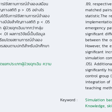
งการใช้สถานการณ์จำลองเสมือน
.89, respectiv
ัญทางสถิติ p > .05 อย่างไร
matched pairs
ังได้รับการใช้สถานการณ์จำลอง
statistic.The r
างมีนัยสำคัญทางสถิติ p < .05
implementation
ู้ป่วยฉุกเฉินมากกว่ากลุ่ม
emergency pati
.01 ผลการวิจัยนี้เป็นข้อมูล
significant di
รเรียนโดยสถานการณ์จำลอง
between the co
การสอนตามปกติสำหรับนักศึกษา
However, the e
significant in
simulation com
แยกประเภทผู้ป่วยฉุกเฉิน ความ
.05). Addition
significantly 
control group (
integration of
teaching meth
Keyword :
Simulation bas
Knowledge
,
ski