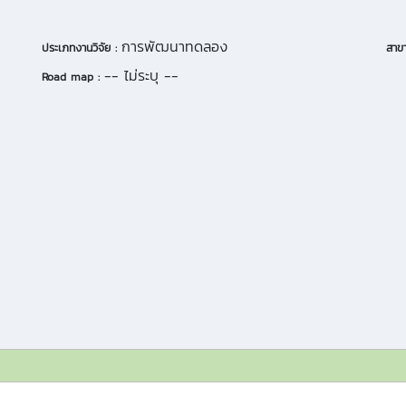
การพัฒนาทดลอง
ประเภทงานวิจัย :
สาขา
-- ไม่ระบุ --
Road map :