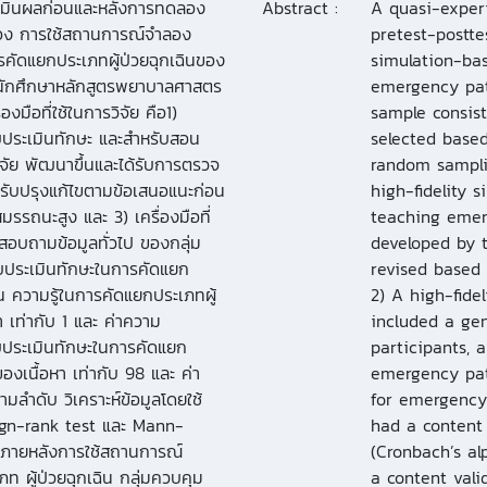
ะเมินผลก่อนและหลังการทดลอง
Abstract :
A quasi-exper
ผลของ การใช้สถานการณ์จำลอง
pretest-postte
รคัดแยกประเภทผู้ป่วยฉุกเฉินของ
simulation-bas
นนักศึกษาหลักสูตรพยาบาลศาสตร
emergency pat
องมือที่ใช้ในการวิจัย คือ1)
sample consist
ประเมินทักษะ และสำหรับสอน
selected based
วิจัย พัฒนาขึ้นและได้รับการตรวจ
random samplin
ับปรุงแก้ไขตามข้อเสนอแนะก่อน
high-fidelity 
สมรรถนะสูง และ 3) เครื่องมือที่
teaching emerg
สอบถามข้อมูลทั่วไป ของกลุ่ม
developed by t
บบประเมินทักษะในการคัดแยก
revised based
น ความรู้ในการคัดแยกประเภทผู้
2) A high-fidel
 เท่ากับ 1 และ ค่าความ
included a gen
บประเมินทักษะในการคัดแยก
participants, 
องเนื้อหา เท่ากับ 98 และ ค่า
emergency pati
ลำดับ วิเคราะห์ข้อมูลโดยใช้
for emergency
ign-rank test และ Mann-
had a content 
 ภายหลังการใช้สถานการณ์
(Cronbach’s al
 ผู้ป่วยฉุกเฉิน กลุ่มควบคุม
a content vali