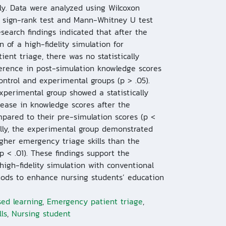
ely. Data were analyzed using Wilcoxon
 sign-rank test and Mann-Whitney U test
esearch findings indicated that after the
 of a high-fidelity simulation for
ent triage, there was no statistically
fference in post-simulation knowledge scores
ntrol and experimental groups (p > .05).
xperimental group showed a statistically
crease in knowledge scores after the
pared to their pre-simulation scores (p <
ally, the experimental group demonstrated
higher emergency triage skills than the
p < .01). These findings support the
 high-fidelity simulation with conventional
ods to enhance nursing students’ education
ed learning
,
Emergency patient triage
,
lls
,
Nursing student