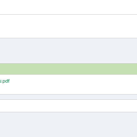
น.pdf