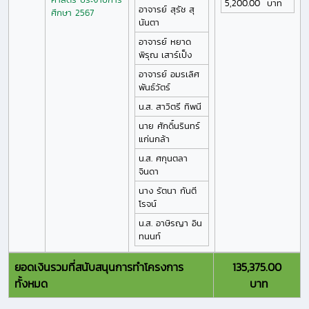
5,200.00
บาท
อาจารย์
สุรัช
สุ
ศึกษา 2567
นันตา
อาจารย์
หยาด
พิรุณ
เสาร์เป็ง
อาจารย์
อมรเลิศ
พันธ์วัตร์
น.ส.
สาวิตรี
ทิพนี
นาย
ศักดิ์นรินทร์
แก่นกล้า
น.ส.
ศกุนตลา
จินดา
นาง
รัตนา
กันตี
โรจน์
น.ส.
อาษิรญา
อิน
ทนนท์
ยอดเงินรวมที่สนับสนุนการทำโครงการ
135,375.00
ทั้งหมด
บาท