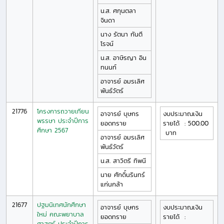
น.ส.
ศกุนตลา
จินดา
นาง
รัตนา
กันตี
โรจน์
น.ส.
อาษิรญา
อิน
ทนนท์
อาจารย์
อมรเลิศ
พันธ์วัตร์
21776
โครงการถวายเทียน
อาจารย์
บุษกร
งบประมาณเงิน
พรรษา ประจำปีการ
ยอดทราย
รายได้
:
500.00
ศึกษา 2567
บาท
อาจารย์
อมรเลิศ
พันธ์วัตร์
น.ส.
สาวิตรี
ทิพนี
นาย
ศักดิ์นรินทร์
แก่นกล้า
21677
ปฐมนิเทศนักศึกษา
อาจารย์
บุษกร
งบประมาณเงิน
ใหม่ คณะพยาบาล
ยอดทราย
รายได้
:
ศาสตร์ ประจำปีการ