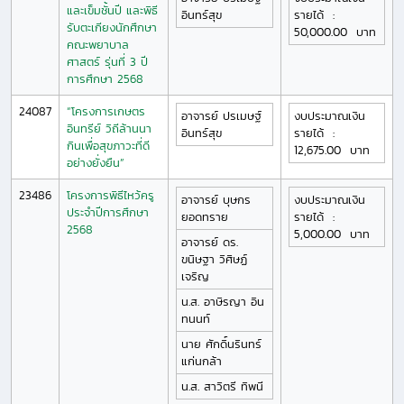
และเข็มชั้นปี และพิธี
อินทร์สุข
รายได้
:
รับตะเกียงนักศึกษา
50,000.00
บาท
คณะพยาบาล
ศาสตร์ รุ่นที่ 3 ปี
การศึกษา 2568
24087
“โครงการเกษตร
อาจารย์
ปรเมษฐ์
งบประมาณเงิน
อินทรีย์ วิถีล้านนา
อินทร์สุข
รายได้
:
กินเพื่อสุขภาวะที่ดี
12,675.00
บาท
อย่างยั่งยืน”
23486
โครงการพิธีไหว้ครู
อาจารย์
บุษกร
งบประมาณเงิน
ประจำปีการศึกษา
ยอดทราย
รายได้
:
2568
5,000.00
บาท
อาจารย์ ดร.
ขนิษฐา
วิศิษฏ์
เจริญ
น.ส.
อาษิรญา
อิน
ทนนท์
นาย
ศักดิ์นรินทร์
แก่นกล้า
น.ส.
สาวิตรี
ทิพนี