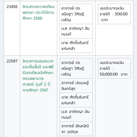
23456
โครงการถวายเทียน
อาจารย์ ดร.
งบประมาณเงิน
พรรษา ประจำปีการ
ขนิษฐา
วิศิษฏ์
รายได้
:
500.00
ศึกษา 2568
เจริญ
บาท
น.ส.
อาษิรญา
อิน
ทนนท์
นาย
ศักดิ์นรินทร์
แก่นกล้า
22587
โครงการมอบหมวก
อาจารย์ ดร.
งบประมาณเงิน
และเข็มชั้นปี และพิธี
ขนิษฐา
วิศิษฏ์
รายได้
:
รับตะเกียงนักศึกษา
เจริญ
50,000.00
บาท
คณะพยาบาล
อาจารย์
ปรเมษฐ์
ศาสตร์ รุ่นที่ 2 ปี
อินทร์สุข
การศึกษา 2567
นาย
ศักดิ์นรินทร์
แก่นกล้า
น.ส.
อาษิรญา
อิน
ทนนท์
อาจารย์
อัณณ์ณิ
ชา
วุฒิกุล