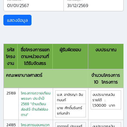
รหัส
ชื่อโครงการแยก
ผู้รับผิดชอบ
งบประมาณ
โครง
ตามหน่วยงานที่
งาน
ได้รับจัดสรร
คณะพยาบาลศาสตร์
จำนวนโครงการ
10
โครงการ
25169
โครงการถวายเทียน
น.ส.
อาษิรญา
อิน
งบประมาณเงิน
พรรษา ประจำปี
ทนนท์
รายได้
:
2569 “ต๋ามเตียน
1,500.00
บาท
นาย
ศักดิ์นรินทร์
ส่องใจ๋ ต๋ามไฟส่อง
แก่นกล้า
ตาง”
24185
โครงการมอบหมวก
อาจารย์
ปรเมษฐ์
งบประมาณเงิน