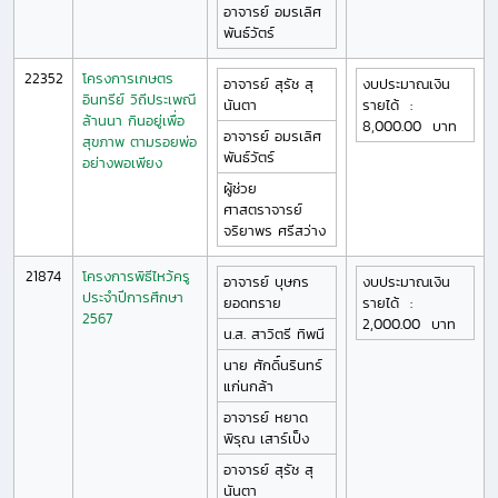
อาจารย์
อมรเลิศ
พันธ์วัตร์
22352
โครงการเกษตร
อาจารย์
สุรัช
สุ
งบประมาณเงิน
อินทรีย์ วิถีประเพณี
นันตา
รายได้
:
ล้านนา กินอยู่เพื่อ
8,000.00
บาท
อาจารย์
อมรเลิศ
สุขภาพ ตามรอยพ่อ
พันธ์วัตร์
อย่างพอเพียง
ผู้ช่วย
ศาสตราจารย์
จริยาพร
ศรีสว่าง
21874
โครงการพิธีไหว้ครู
อาจารย์
บุษกร
งบประมาณเงิน
ประจำปีการศึกษา
ยอดทราย
รายได้
:
2567
2,000.00
บาท
น.ส.
สาวิตรี
ทิพนี
นาย
ศักดิ์นรินทร์
แก่นกล้า
อาจารย์
หยาด
พิรุณ
เสาร์เป็ง
อาจารย์
สุรัช
สุ
นันตา