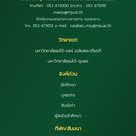
โทรศัพท์ : 053 873000 โทรสาร : 053 873015
maejo@mju.ac.th
ติดต่องานเอกสารทางราชการ กองกลาง
โทร. 053-873013 e-mail : saraban_mju@mju.ac.th
วิทยาเขต
มหาวิทยาลัยแม่โจ้-แพร่ เฉลิมพระเกียรติ
มหาวิทยาลัยแม่โจ้-ชุมพร
ลิงค์ด่วน
นักศึกษา
บุคลากร
ศิษย์เก่า
ผู้สนใจเข้าศึกษา
ที่พัก/สัมมนา