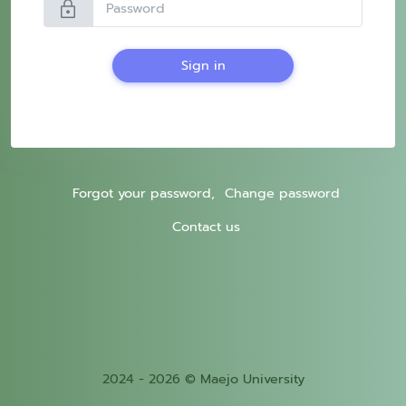
lock
Sign in
Forgot your password,
Change password
Contact us
2024 - 2026 © Maejo University