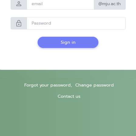
person
@mju.ac.th
lock
Sign in
Forgot your password,
Change password
Contact us