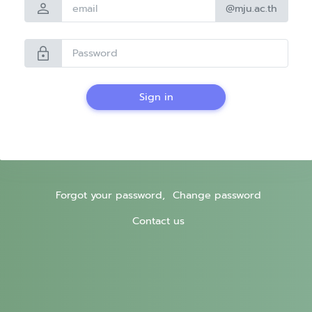
person
@mju.ac.th
lock
Sign in
Forgot your password,
Change password
Contact us