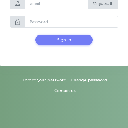
person
@mju.ac.th
lock
Sign in
Forgot your password,
Change password
Contact us