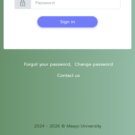
lock
Sign in
Forgot your password,
Change password
Contact us
2024 - 2026 © Maejo University