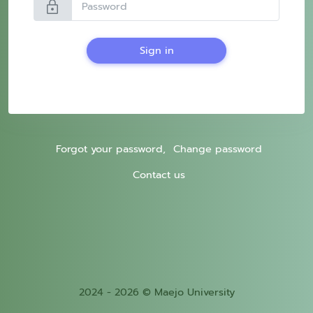
lock
Sign in
Forgot your password,
Change password
Contact us
2024 - 2026 © Maejo University