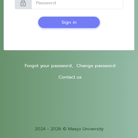
lock
Sign in
Forgot your password,
Change password
Contact us
2024 - 2026 © Maejo University