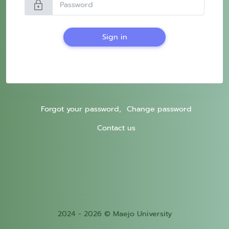
lock
Sign in
Forgot your password,
Change password
Contact us
2024 - 2026 © Maejo University