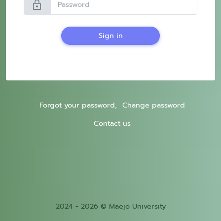
lock
Sign in
Forgot your password,
Change password
Contact us
2024 - 2026 © Maejo University