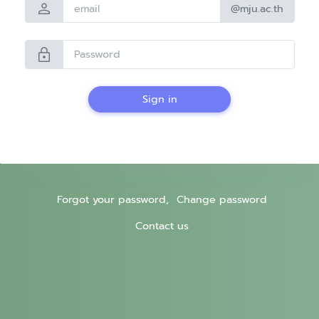
person
@mju.ac.th
lock
Sign in
Forgot your password,
Change password
Contact us