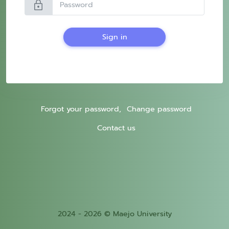
lock
Sign in
Forgot your password,
Change password
Contact us
2024 - 2026 © Maejo University