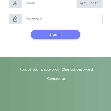
person
@mju.ac.th
lock
Sign in
Forgot your password,
Change password
Contact us