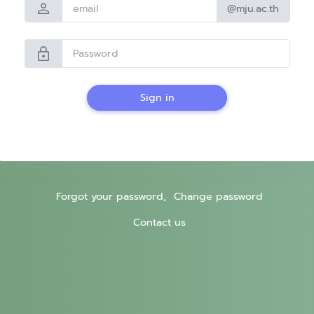
person
@mju.ac.th
lock
Sign in
Forgot your password,
Change password
Contact us