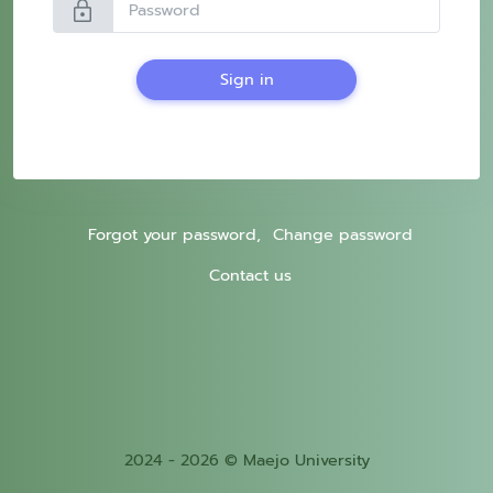
lock
Sign in
Forgot your password,
Change password
Contact us
2024 - 2026 © Maejo University