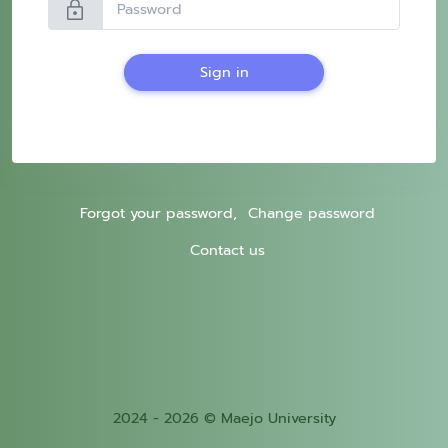
lock
Sign in
Forgot your password,
Change password
Contact us
2024 - 2026 © Maejo University