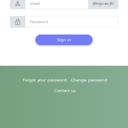
person
@mju.ac.th
lock
Sign in
Forgot your password,
Change password
Contact us