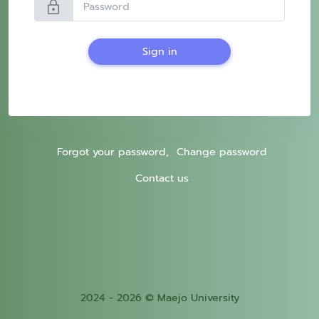
lock
Sign in
Forgot your password,
Change password
Contact us
2024 - 2026 © Maejo University