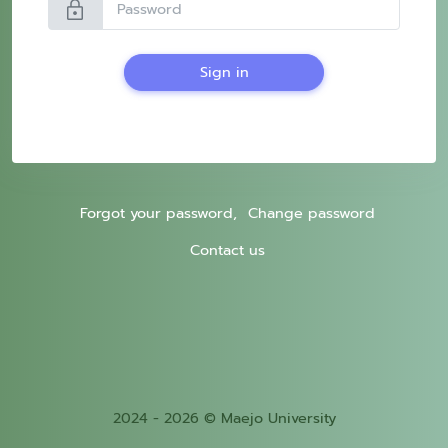
lock
Sign in
Forgot your password,
Change password
Contact us
2024 - 2026 © Maejo University