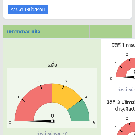
รายงานหน่วยงาน
มหาวิทยาลัยแม่โจ้
มิติที่ 1 กา
2
1
เฉลี่ย
0
2
3
ถ่วงน้ำหนัก
1
4
มิติที่ 3 บริกา
บำรุงศิล
0
2
0
5
1
ถ่วงน้ำหนักรวม :
0