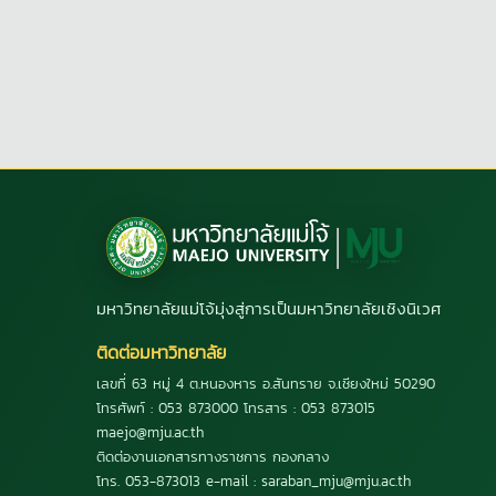
มหาวิทยาลัยแม่โจ้มุ่งสู่การเป็นมหาวิทยาลัยเชิงนิเวศ
ติดต่อมหาวิทยาลัย
เลขที่ 63 หมู่ 4 ต.หนองหาร อ.สันทราย จ.เชียงใหม่ 50290
โทรศัพท์ : 053 873000 โทรสาร : 053 873015
maejo@mju.ac.th
ติดต่องานเอกสารทางราชการ กองกลาง
โทร. 053-873013 e-mail : saraban_mju@mju.ac.th