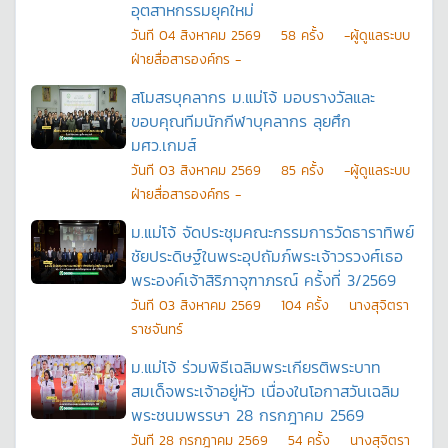
อุตสาหกรรมยุคใหม่
วันที
04 สิงหาคม 2569
58
ครั้ง
-ผู้ดูแลระบบ
ฝ่ายสื่อสารองค์กร -
สโมสรบุคลากร ม.แม่โจ้ มอบรางวัลและ
ขอบคุณทีมนักกีฬาบุคลากร ลุยศึก
มศว.เกมส์
วันที
03 สิงหาคม 2569
85
ครั้ง
-ผู้ดูแลระบบ
ฝ่ายสื่อสารองค์กร -
ม.แม่โจ้ จัดประชุมคณะกรรมการวัดธาราทิพย์
ชัยประดิษฐ์ในพระอุปถัมภ์พระเจ้าวรวงศ์เธอ
พระองค์เจ้าสิริภาจุฑาภรณ์ ครั้งที่ 3/2569
วันที
03 สิงหาคม 2569
104
ครั้ง
นางสุจิตรา
ราชจันทร์
ม.แม่โจ้ ร่วมพิธีเฉลิมพระเกียรติพระบาท
สมเด็จพระเจ้าอยู่หัว เนื่องในโอกาสวันเฉลิม
พระชนมพรรษา 28 กรกฎาคม 2569
วันที
28 กรกฎาคม 2569
54
ครั้ง
นางสุจิตรา