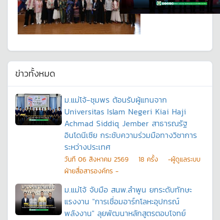
ข่าวทั้งหมด
ม.แม่โจ้-ชุมพร ต้อนรับผู้แทนจาก
Universitas Islam Negeri Kiai Haji
Achmad Siddiq Jember สาธารณรัฐ
อินโดนีเซีย กระชับความร่วมมือทางวิชาการ
ระหว่างประเทศ
วันที
06 สิงหาคม 2569
18
ครั้ง
-ผู้ดูแลระบบ
ฝ่ายสื่อสารองค์กร -
ม.แม่โจ้ จับมือ สนพ.ลำพูน ยกระดับทักษะ
แรงงาน "การเชื่อมอาร์กโลหะอุปกรณ์
พลังงาน" ลุยพัฒนาหลักสูตรตอบโจทย์